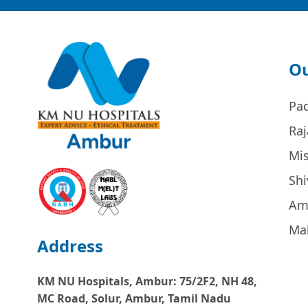
Ou
Pa
Raj
Mi
Sh
Am
Ma
Address
KM NU Hospitals, Ambur:
75/2F2, NH 48,
MC Road, Solur, Ambur, Tamil Nadu