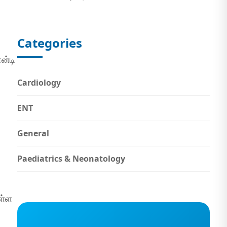
Categories
ன்டி
Cardiology
ENT
General
Paediatrics & Neonatology
ள்ள