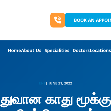
BOOK AN APPO
Home
About Us
Specialities
Doctors
Location
ENT
| JUNE 21, 2022
ொதுவான காது மூக