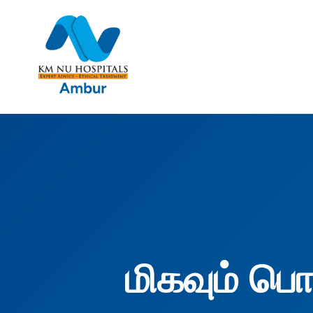
மிகவும் ப