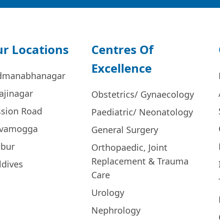
r Locations
Centres Of
Excellence
dmanabhanagar
ajinagar
Obstetrics/ Gynaecology
ssion Road
Paediatric/ Neonatology
ivamogga
General Surgery
bur
Orthopaedic, Joint
Replacement & Trauma
ldives
Care
Urology
Nephrology